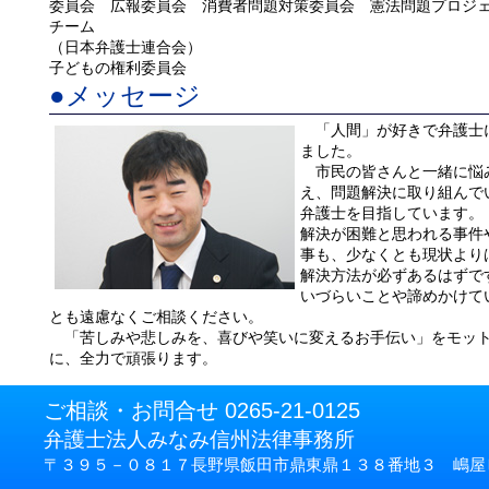
委員会 広報委員会 消費者問題対策委員会 憲法問題プロジ
チーム
（日本弁護士連合会）
子どもの権利委員会
●メッセージ
「人間」が好きで弁護士
ました。
市民の皆さんと一緒に悩
え、問題解決に取り組んで
弁護士を目指しています。
解決が困難と思われる事件
事も、少なくとも現状より
解決方法が必ずあるはずで
いづらいことや諦めかけて
とも遠慮なくご相談ください。
「苦しみや悲しみを、喜びや笑いに変えるお手伝い」をモッ
に、全力で頑張ります。
ご相談・お問合せ 0265-21-0125
弁護士法人みなみ信州法律事務所
〒３９５－０８１７長野県飯田市鼎東鼎１３８番地３ 嶋屋