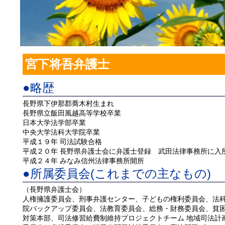
宮下将吾弁護士
●略歴
長野県下伊那郡喬木村生まれ
長野県立飯田風越高等学校卒業
日本大学法学部卒業
中央大学法科大学院卒業
平成１９年 司法試験合格
平成２０年 長野県弁護士会に弁護士登録 武田法律事務所に入
平成２４年 みなみ信州法律事務所開所
●所属委員会(これまでの主なもの)
（長野県弁護士会）
人権擁護委員会、刑事弁護センター、子どもの権利委員会、法
院バックアップ委員会、法教育委員会、総務・財務委員会、貧
対策本部、司法修習給費制維持プロジェクトチーム 地域司法計